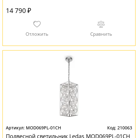
14 790 ₽
MOD069PL-01CH
210063
Подвесной светильник Ledas MOD069PL-01CH