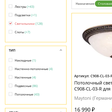
Гарантия
Назначение:
Столовая
Люстры
(+43)
Возврат
Отзывы
Подсветки
(+1)
Установка
Дизайнерам
Светильники
(128)
Бренды
Контакты
Споты
(+7)
ТИП
Накладные
(1)
Настенно-потолочные
(4)
C908-CL-03-
Настенные
(4)
Потолочный свет
Подвесные
(86)
C908-CL-03-R для
Потолочные
(43)
Maytoni (Германи
16 990 ₽