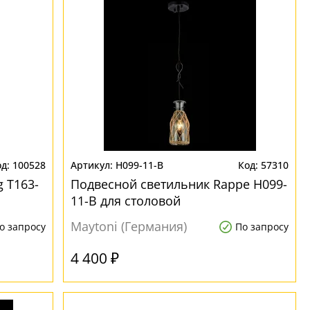
100528
H099-11-B
57310
g T163-
Подвесной светильник Rappe H099-
11-B для столовой
Maytoni (Германия)
о запросу
По запросу
4 400 ₽