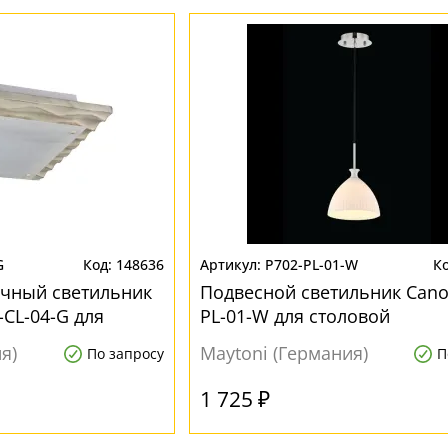
G
148636
P702-PL-01-W
очный светильник
Подвесной светильник Cano
-CL-04-G для
PL-01-W для столовой
я)
Maytoni (Германия)
По запросу
П
1 725 ₽