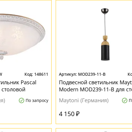
W
148611
MOD239-11-B
ильник Pascal
Подвесной светильник Mayt
я столовой
Modern MOD239-11-B для с
я)
Maytoni (Германия)
По запросу
П
4 150 ₽