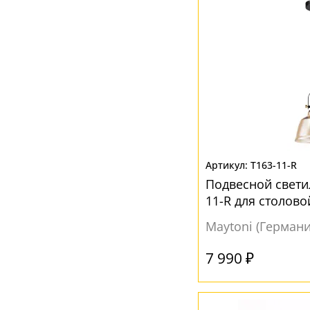
Коньячный
(1)
Коричневый
(9)
Кофейный
(1)
Красный
(5)
Матовый
(7)
Медь
(4)
Никель
(2)
T163-11-R
Оливковый
(2)
Подвесной светил
Прозрачный
(30)
11-R для столово
Серый
(1)
Maytoni (Германи
Хром
(6)
7 990 ₽
Черный
(7)
Шампань
(3)