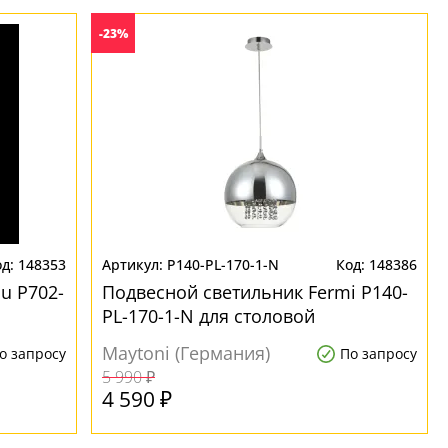
-23%
148353
P140-PL-170-1-N
148386
u P702-
Подвесной светильник Fermi P140-
PL-170-1-N для столовой
Maytoni (Германия)
о запросу
По запросу
5 990 ₽
4 590 ₽