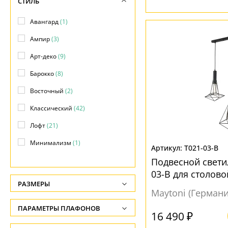
СТИЛЬ
Авангард
(1)
Ампир
(3)
Арт-деко
(9)
Барокко
(8)
Восточный
(2)
Классический
(42)
Лофт
(21)
Минимализм
(1)
T021-03-B
Модерн
(84)
Подвесной светил
03-B для столово
Прованс
(2)
РАЗМЕРЫ
Maytoni (Германи
Скандинавский
(1)
Высота, см
ПАРАМЕТРЫ ПЛАФОНОВ
Современный
(8)
-
16 490 ₽