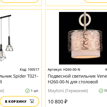
100517
H260-00-N
ьник Spider T021-
Подвесной светильник Vene
й
H260-00-N для столовой
я)
Maytoni (Германия)
1 шт.
П
10 800 ₽
В КОРЗИНУ