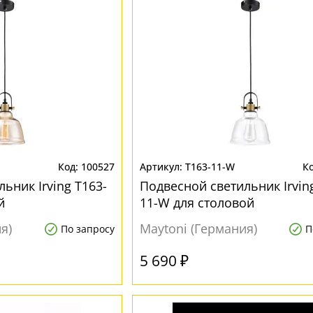
100527
T163-11-W
ьник Irving T163-
Подвесной светильник Irvin
й
11-W для столовой
я)
Maytoni (Германия)
По запросу
П
5 690 ₽