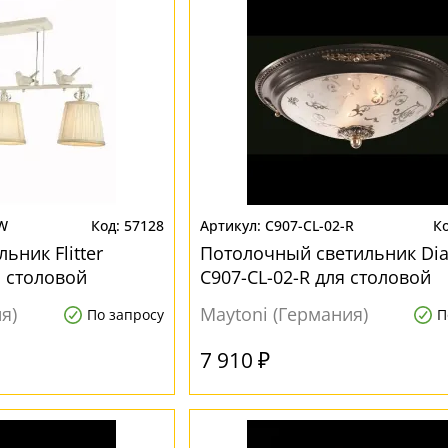
W
57128
C907-CL-02-R
ьник Flitter
Потолочный светильник Dia
 столовой
C907-CL-02-R для столовой
я)
Maytoni (Германия)
По запросу
П
7 910 ₽