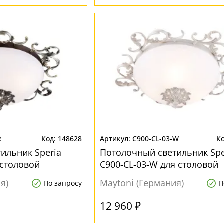
R
148628
C900-CL-03-W
ильник Speria
Потолочный светильник Spe
 столовой
C900-CL-03-W для столовой
я)
Maytoni (Германия)
По запросу
П
12 960 ₽