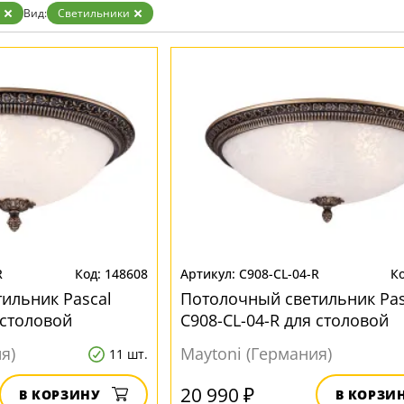
Золото
Вид:
Светильники
Прозрачные
Хром
Черные
R
148608
C908-CL-04-R
ильник Pascal
Потолочный светильник Pas
 столовой
C908-CL-04-R для столовой
я)
Maytoni (Германия)
11 шт.
20 990 ₽
В КОРЗИНУ
В КОРЗИ