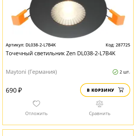
DL038-2-L7B4K
287725
Точечный светильник Zen DL038-2-L7B4K
Maytoni (Германия)
2 шт.
690 ₽
В КОРЗИНУ