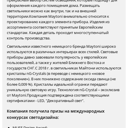
прекрасный выбор систем освещения, которые подойдут для
оформления каждого помещения дома. Размещать
светильники можно как внутри, так и на внешней
территории.Компания Maytoni внимательно относится к
проектированию каждого элемента прибора. Изделия из
ассортимента соответствуют принятым Европейским
стандартам. Каждая деталь проходит многоступенчатый
контроль производства.
Светильники известного немецкого бренда Maytoni широко
используются в различных интерьерах всех стилей. Световые
приборы давно завоевали популярность у европейских
пользователей, а также у жителей Ближнего Востока и
государств СНГ.С 2018 г. в светильниках Майтони используются
кристаллы nG-Crystals (в переводе с немецкого «новое
поколение»). В них понижено содержание оксида свинца (не
более 0,009 %). Кристаллы идеальной огранки передают
уникальную световую игру. Технология nG-Crystal – эксклюзив
от Maytoni.Продукция подтверждена соответствующими
сертификатами - LED, "Декоративный свет".
Компания получила призы на международных
конкурсах светодизайна:
MUSE Design Award;