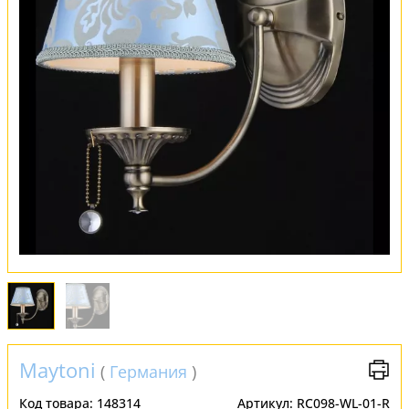
Оплата и доставка
Обмен и возврат
Установка
FAQ
Отзывы
Maytoni
(
Германия
)
Код товара:
148314
Артикул:
RC098-WL-01-R