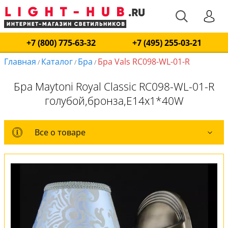
+7 (800) 775-63-32
+7 (495) 255-03-21
Главная
Каталог
Бра
Бра Vals RC098-WL-01-R
/
/
/
Бра Maytoni Royal Classic RC098-WL-01-R
голубой,бронза,E14x1*40W
Все о товаре
Все о товаре
Комплект лампочек
Вся коллекция