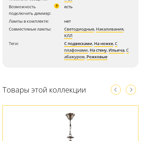
?
Возможность
есть
подключить диммер:
Лампы в комплекте:
нет
Совместимые лампы:
Светодиодные
,
Накаливания
,
КЛЛ
Теги:
С подвесками
,
На ножке
,
С
плафонами
,
На стену
,
Ильича
,
С
абажуром
,
Рожковые
Товары этой коллекции