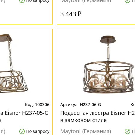
я)
Maytoni (Германия)
По запросу
П
3 443 ₽
100306
H237-06-G
а Eisner H237-05-G
Подвесная люстра Eisner H2
е
в замковом стиле
я)
Maytoni (Германия)
По запросу
П