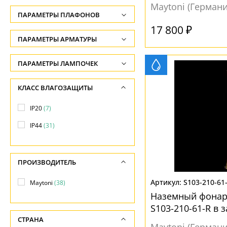
Лофт
(+138)
Maytoni (Германи
Высота, см
ПАРАМЕТРЫ ПЛАФОНОВ
Минимализм
(+175)
-
17 800 ₽
Модерн
(+1438)
ФОРМА ПЛАФОНА
ПАРАМЕТРЫ АРМАТУРЫ
Глубина, см
Морской
(+9)
-
Декоративный
(1)
ЦВЕТ АРМАТУРЫ
ПАРАМЕТРЫ ЛАМПОЧЕК
Прованс
(+24)
Длина подвеса, см
Конус
(25)
Количество ламп
Белый
(1)
КЛАСС ВЛАГОЗАЩИТЫ
Ретро
(+2)
-
Полусфера
(2)
-
Бронза
(14)
Рустик
(+2)
Ширина, см
IP20
(7)
Цилиндр
(10)
Общая мощность ламп
Желтый
(6)
-
Скандинавский
(+7)
IP44
(31)
-
Золото
(8)
ПОВЕРХНОСТЬ
Современный
(+707)
Диаметр, см
Напряжение
Золотой
(10)
-
Техно
(+665)
Матовый
(7)
-
ПРОИЗВОДИТЕЛЬ
Коричневый
(2)
Флористика
(+2)
Прозрачный
(19)
Длина, см
S103-210-61
Maytoni
(38)
Серебро
(2)
-
Хай-тек
(+342)
Рельефный
(12)
Наземный фонар
Черный
(12)
S103-210-61-R в 
Этнический
(+4)
НАПРАВЛЕНИЕ
СТРАНА