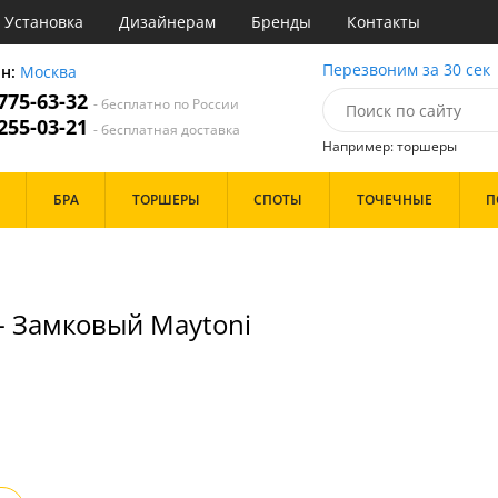
Установка
Дизайнерам
Бренды
Контакты
ы
Перезвоним за 30 сек
он:
Москва
 775-63-32
- бесплатно по России
атегории
 255-03-21
- бесплатная доставка
Например: торшеры
Стиль
Назначение
Дизайн/Форма
БРА
ТОРШЕРЫ
СПОТЫ
ТОЧЕЧНЫЕ
П
деко
Гостиная
Тарелки
ссический
Зал
Шары
т
Кабинет
имализм
Кафе
Особенности
ерн
Коридор и прихожая
- Замковый Maytoni
ванс
Кухня
ро
Офис
ндинавский
Прихожая
Бренд
ременный
Спальня
но
ристика
Цвет
тек
Белые
Бронза