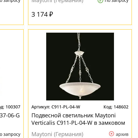
Maytoni (Германия)
о запросу
По запросу
3 174 ₽
100307
C911-PL-04-W
148602
37-06-G
Подвесной светильник Maytoni
Verticalis C911-PL-04-W в замковом
стиле
Maytoni (Германия)
о запросу
архив