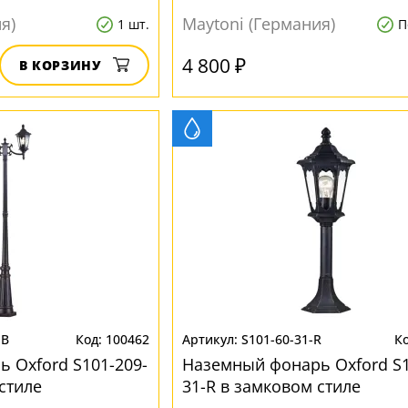
стиле
я)
Maytoni (Германия)
1 шт.
П
4 800 ₽
В КОРЗИНУ
-B
100462
S101-60-31-R
 Oxford S101-209-
Наземный фонарь Oxford S1
стиле
31-R в замковом стиле