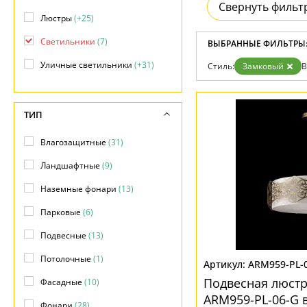
Свернуть фильт
Гарантия
Люстры
(+25)
Возврат
Отзывы
Светильники
(7)
ВЫБРАННЫЕ ФИЛЬТРЫ
Установка
Дизайнерам
Уличные светильники
(+31)
Стиль:
Замковый
В
Бренды
Контакты
ТИП
Влагозащитные
(31)
Ландшафтные
(9)
Наземные фонари
(13)
Парковые
(6)
Подвесные
(13)
Потолочные
(1)
ARM959-PL-
Подвесная люстр
Фасадные
(10)
ARM959-PL-06-G 
Фонари
(28)