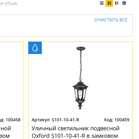
ОЧИСТИТЬ ВСЕ
100458
S101-10-41-R
100459
сной
Уличный светильник подвесной
овом
Oxford S101-10-41-R в замковом