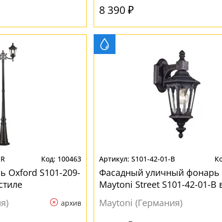
8 390 ₽
-R
100463
S101-42-01-B
 Oxford S101-209-
Фасадный уличный фонарь
стиле
Maytoni Street S101-42-01-B 
замковом стиле
я)
Maytoni (Германия)
архив