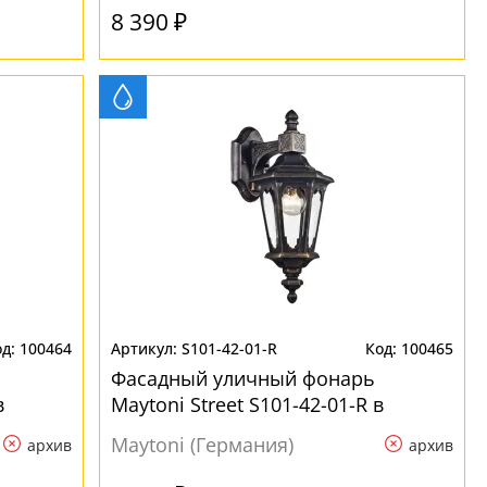
8 390 ₽
100464
S101-42-01-R
100465
Фасадный уличный фонарь
в
Maytoni Street S101-42-01-R в
замковом стиле
Maytoni (Германия)
архив
архив