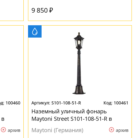
9 850 ₽
100460
S101-108-51-R
100461
Наземный уличный фонарь
 в
Maytoni Street S101-108-51-R в
замковом стиле
Maytoni (Германия)
архив
архив