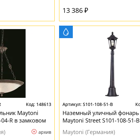
13 386 ₽
R
148613
S101-108-51-B
льник Maytoni
Наземный уличный фонарь
L-04-R в замковом
Maytoni Street S101-108-51-B
замковом стиле
я)
Maytoni (Германия)
архив