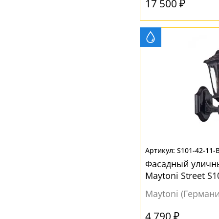
17 500 ₽
S101-42-11-
Фасадный уличн
Maytoni Street S1
замковом стиле
Maytoni (Германи
4 790 ₽