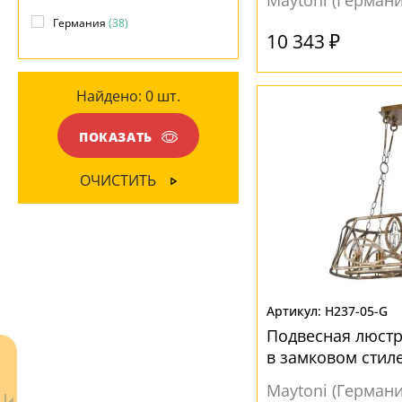
Maytoni (Германи
МАТЕРИАЛ
Вверх
(20)
Германия
(38)
10 343 ₽
Металл
(38)
Вниз
(18)
Хрусталь
(1)
Найдено:
0
шт.
МАТЕРИАЛ
ПОВЕРХНОСТЬ
ПОКАЗАТЬ
Металл
(11)
Глянцевый
(2)
Органза
(1)
ОЧИСТИТЬ
Матовый
(38)
ПВХ
(2)
Стекло
(33)
Ткань
(3)
Хрусталь
(2)
H237-05-G
Подвесная люстр
ЦВЕТ ПЛАФОНОВ
в замковом стил
Бежевый
(2)
Maytoni (Германи