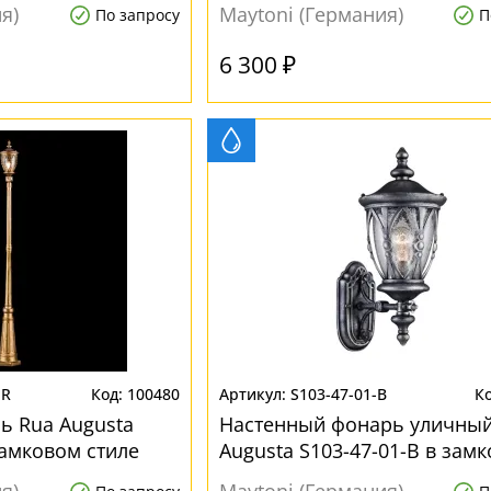
я)
Maytoni (Германия)
По запросу
П
6 300 ₽
-R
100480
S103-47-01-B
ь Rua Augusta
Настенный фонарь уличный
замковом стиле
Augusta S103-47-01-B в зам
стиле